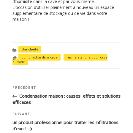
d’humidité dans la cave et par vous-même.
L’occasion d’utiliser pleinement à nouveau un espace
supplémentaire de stockage ou de vie dans votre
maison !
CATÉGORIES
Etanchéité
ÉTIQUETTES
pb humidite dans cave
,
resine etanche pour cave
humide
Article
PRÉCÉDENT
NAVIGATION
précédent
DE
Condensation maison : causes, effets et solutions
efficaces
L’ARTICLE
Article
SUIVANT
suivant
un produit professionnel pour traiter les infiltrations
d’eau !