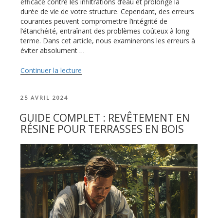
efficace contre les infiltrations d’eau et prolonge la
durée de vie de votre structure. Cependant, des erreurs
courantes peuvent compromettre l’intégrité de
l’étanchéité, entraînant des problèmes coûteux à long
terme. Dans cet article, nous examinerons les erreurs à
éviter absolument …
Continuer la lecture
de
« Étanchéifier
toit
PUBLIÉ
25 AVRIL 2024
terrasse
LE
:
GUIDE COMPLET : REVÊTEMENT EN
les
RÉSINE POUR TERRASSES EN BOIS
erreurs
à
éviter
absolument »