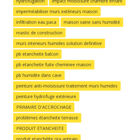
hydrofugation
impact moisissure chambre enfant
imperméabiliser murs extérieurs maison
infiltration eau paca
maison saine sans humidité
mastic de construction
murs interieurs humides solution definitive
pb etancheite balcon
pb etancheite fuite cheminee maison
pb humidite dans cave
peinture anti-moisissure traitement murs humides
peinture hydrofuge extérieure
PRIMAIRE D'ACCROCHAGE
problèmes étancheite terrasse
PRODUIT ETANCHEITE
produit etanchéite ora antirain