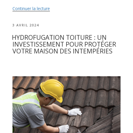
Continuer la lecture
de
« L’importance
de
PUBLIÉ
3 AVRIL 2024
l’imperméabilisation
LE
dans
HYDROFUGATION TOITURE : UN
la
INVESTISSEMENT POUR PROTÉGER
préservation
VOTRE MAISON DES INTEMPÉRIES
des
bâtiments »