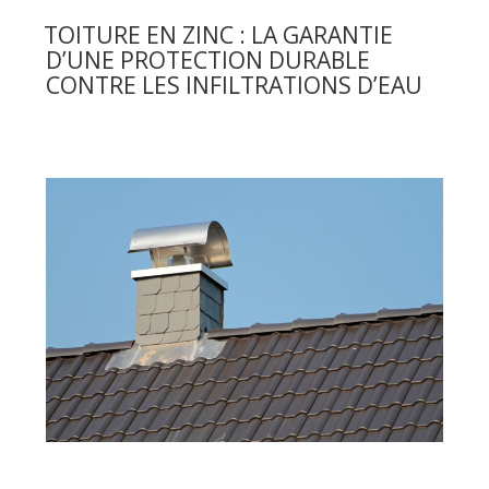
LE
revêtement
TOITURE EN ZINC : LA GARANTIE
en
D’UNE PROTECTION DURABLE
résine
CONTRE LES INFILTRATIONS D’EAU
pour
terrasses
en
bois »