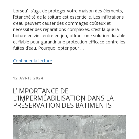
Lorsqu’il s’agit de protéger votre maison des éléments,
l’étanchéité de la toiture est essentielle. Les infiltrations
d’eau peuvent causer des dommages coûteux et
nécessiter des réparations complexes. C’est là que la
toiture en zinc entre en jeu, offrant une solution durable
et fiable pour garantir une protection efficace contre les
fuites d’eau. Pourquoi opter pour …
Continuer la lecture
de
« Toiture
en
PUBLIÉ
12 AVRIL 2024
zinc
LE
:
L’IMPORTANCE DE
la
L’IMPERMÉABILISATION DANS LA
garantie
PRÉSERVATION DES BÂTIMENTS
d’une
protection
durable
contre
les
infiltrations