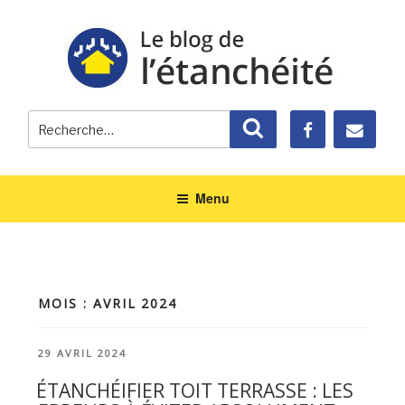
Recherche
Recherche
pour
:
Menu
MOIS : AVRIL 2024
PUBLIÉ
29 AVRIL 2024
LE
ÉTANCHÉIFIER TOIT TERRASSE : LES