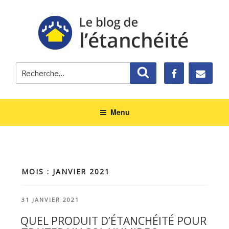
Recherche
Recherche
pour
:
Menu
MOIS : JANVIER 2021
PUBLIÉ
31 JANVIER 2021
LE
QUEL PRODUIT D’ÉTANCHÉITÉ POUR