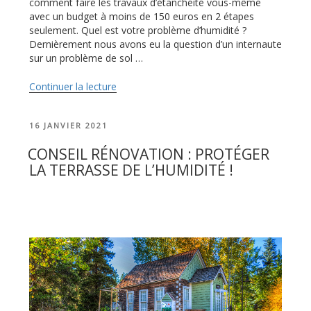
comment faire les travaux d’étanchéité vous-même
avec un budget à moins de 150 euros en 2 étapes
seulement. Quel est votre problème d’humidité ?
Dernièrement nous avons eu la question d’un internaute
sur un problème de sol …
Continuer la lecture
de
« Quel
produit
PUBLIÉ
16 JANVIER 2021
d’étanchéité
LE
pour
CONSEIL RÉNOVATION : PROTÉGER
traiter
LA TERRASSE DE L’HUMIDITÉ !
un
sol
humide
? »