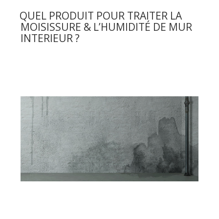
LE
protéger
QUEL PRODUIT POUR TRAITER LA
la
MOISISSURE & L’HUMIDITÉ DE MUR
terrasse
INTERIEUR ?
de
l’humidité
! »