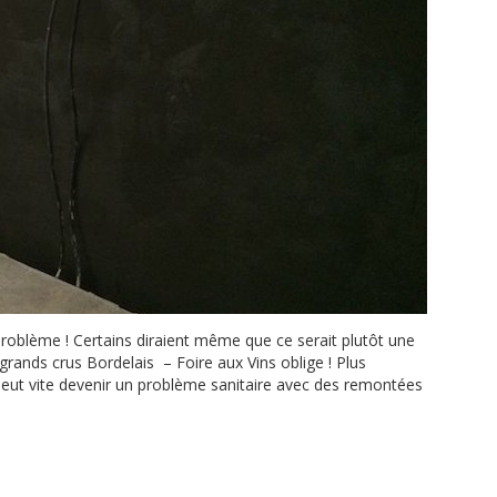
roblème ! Certains diraient même que ce serait plutôt une
rands crus Bordelais – Foire aux Vins oblige ! Plus
eut vite devenir un problème sanitaire avec des remontées