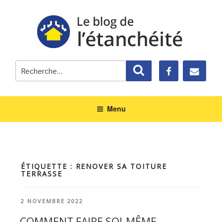
Recherche
Recherche
pour
:
Menu
ÉTIQUETTE : RENOVER SA TOITURE
TERRASSE
PUBLIÉ
2 NOVEMBRE 2022
LE
COMMENT FAIRE SOI-MÊME