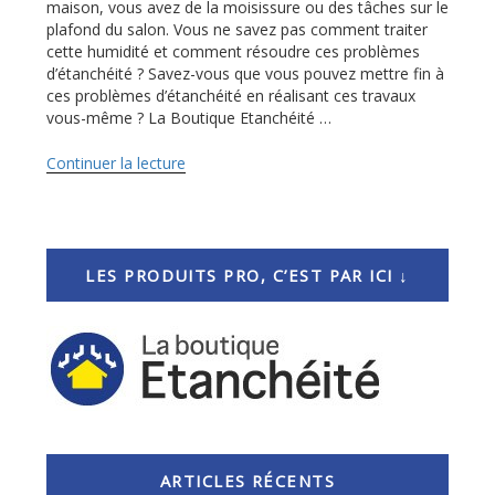
maison, vous avez de la moisissure ou des tâches sur le
plafond du salon. Vous ne savez pas comment traiter
cette humidité et comment résoudre ces problèmes
d’étanchéité ? Savez-vous que vous pouvez mettre fin à
ces problèmes d’étanchéité en réalisant ces travaux
vous-même ? La Boutique Etanchéité …
Continuer la lecture
de
« Pour
le
particulier
qui
veut
LES PRODUITS PRO, C’EST PAR ICI ↓
mettre
fin
aux
problèmes
d’humidité
dans
la
maison »
ARTICLES RÉCENTS