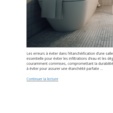
Les erreurs à éviter dans l’étanchéification d’une sall
essentielle pour éviter les infiltrations d’eau et les 
couramment commises, compromettant la durabilité et 
à éviter pour assurer une étanchéité parfaite …
Continuer la lecture
de
« Les
erreurs
a
éviter
dans
l’étanchéification