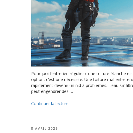
Pourquoi l’entretien régulier d’une toiture étanche es
option, c’est une nécessité. Une toiture mal entrete
rapidement devenir un nid à problèmes. L’eau s’infiltre 
peut engendrer des …
Continuer la lecture
de
« Guide
complet
pour
l’entretien
PUBLIÉ
8 AVRIL 2025
LE