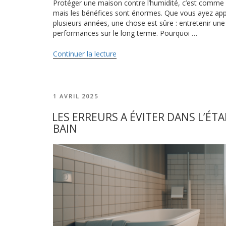
Protéger une maison contre l’humidité, c’est comme
mais les bénéfices sont énormes. Que vous ayez app
plusieurs années, une chose est sûre : entretenir une
performances sur le long terme. Pourquoi …
Continuer la lecture
de
« Entretenir
une
étanchéité
existante
PUBLIÉ
1 AVRIL 2025
pour
LE
prolonger
LES ERREURS A ÉVITER DANS L’ÉT
sa
BAIN
durée
de
vie
? »