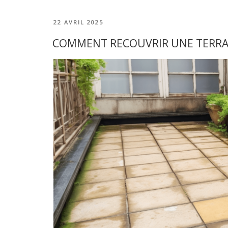
situations
utiliser
PUBLIÉ
22 AVRIL 2025
la
LE
résine
COMMENT RECOUVRIR UNE TERRAS
ADY-
E
? »