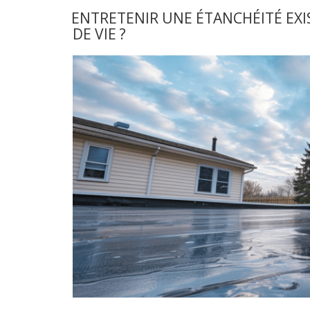
et
la
ENTRETENIR UNE ÉTANCHÉITÉ EX
maintenance
DE VIE ?
d’une
toiture
étanche »