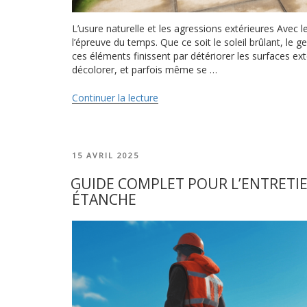
L’usure naturelle et les agressions extérieures Avec 
l’épreuve du temps. Que ce soit le soleil brûlant, le g
ces éléments finissent par détériorer les surfaces ext
décolorer, et parfois même se …
Continuer la lecture
de
« Comment
recouvrir
une
terrasse
PUBLIÉ
15 AVRIL 2025
abîmée
LE
? »
GUIDE COMPLET POUR L’ENTRETIE
ÉTANCHE