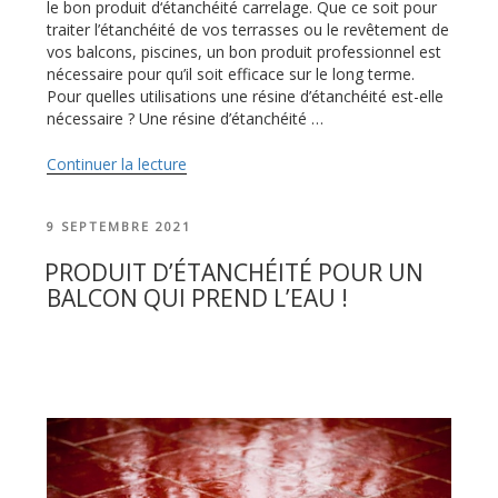
le bon produit d‘étanchéité carrelage. Que ce soit pour
traiter l’étanchéité de vos terrasses ou le revêtement de
vos balcons, piscines, un bon produit professionnel est
nécessaire pour qu’il soit efficace sur le long terme.
Pour quelles utilisations une résine d’étanchéité est-elle
nécessaire ? Une résine d’étanchéité …
Continuer la lecture
de
« Produit
étanchéité
PUBLIÉ
9 SEPTEMBRE 2021
carrelage
LE
:
PRODUIT D’ÉTANCHÉITÉ POUR UN
étanchéité
BALCON QUI PREND L’EAU !
totale
de
vos
surfaces »