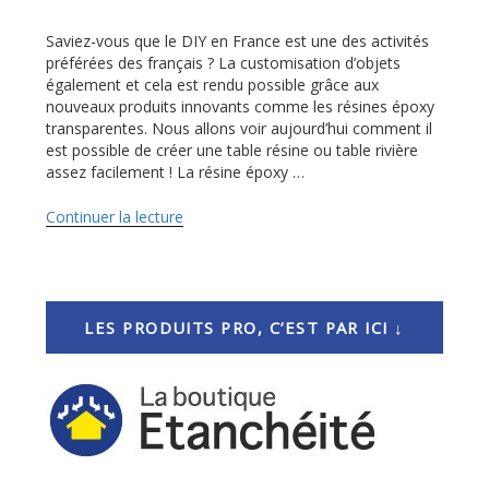
Saviez-vous que le DIY en France est une des activités
préférées des français ? La customisation d’objets
également et cela est rendu possible grâce aux
nouveaux produits innovants comme les résines époxy
transparentes. Nous allons voir aujourd’hui comment il
est possible de créer une table résine ou table rivière
assez facilement ! La résine époxy …
Continuer la lecture
de
« En
septembre,
je
fabrique
ma
LES PRODUITS PRO, C’EST PAR ICI ↓
table
rivière
avec
une
résine
époxy
PRO