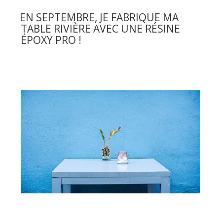
LE
un
EN SEPTEMBRE, JE FABRIQUE MA
balcon
TABLE RIVIÈRE AVEC UNE RÉSINE
qui
ÉPOXY PRO !
prend
l’eau
! »