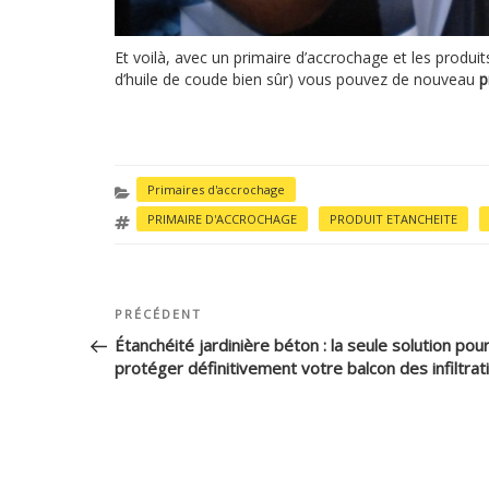
Et voilà, avec un primaire d’accrochage et les produi
d’huile de coude bien sûr) vous pouvez de nouveau
p
CATÉGORIES
Primaires d'accrochage
ÉTIQUETTES
PRIMAIRE D'ACCROCHAGE
,
PRODUIT ETANCHEITE
,
Article
PRÉCÉDENT
NAVIGATION
précédent
DE
Étanchéité jardinière béton : la seule solution pou
protéger définitivement votre balcon des infiltrat
L’ARTICLE