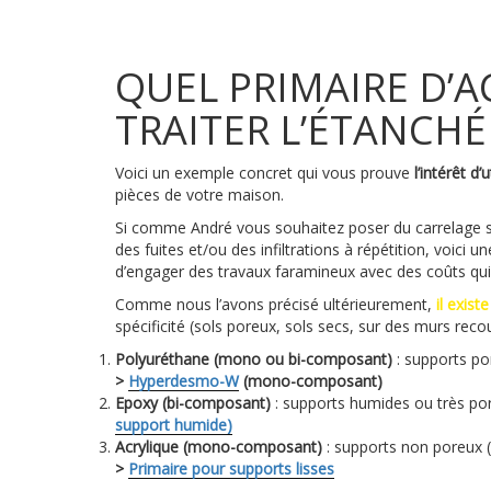
QUEL PRIMAIRE D’
TRAITER L’ÉTANCHÉI
Voici un exemple concret qui vous prouve
l’intérêt d’
pièces de votre maison.
Si comme André vous souhaitez poser du carrelage s
des fuites et/ou des infiltrations à répétition, voici 
d’engager des travaux faramineux avec des coûts qui 
Comme nous l’avons précisé ultérieurement,
il exist
spécificité (sols poreux, sols secs, sur des murs recou
Polyuréthane (mono ou bi-composant)
:
supports po
>
Hyperdesmo-W
(mono-composant)
Epoxy
(bi-composant)
: supports
humides ou très por
support humide)
Acrylique (mono-composant)
: s
upports non poreux (
>
Primaire pour supports lisses