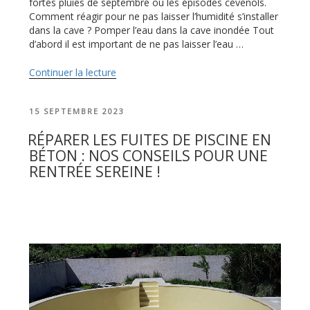
fortes pluies de septembre ou les épisodes cévenols.
Comment réagir pour ne pas laisser l’humidité s’installer
dans la cave ? Pomper l’eau dans la cave inondée Tout
d’abord il est important de ne pas laisser l’eau …
Continuer la lecture
de
« Inondations
de
PUBLIÉ
15 SEPTEMBRE 2023
cave
LE
après
RÉPARER LES FUITES DE PISCINE EN
de
BÉTON : NOS CONSEILS POUR UNE
fortes
RENTRÉE SEREINE !
pluies,
comment
réagir
? »