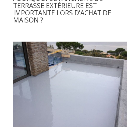
TERRASSE EXTÉRIEURE EST
en
IMPORTANTE LORS D’ACHAT DE
béton
:
MAISON ?
nos
conseils
pour
une
rentrée
sereine
! »