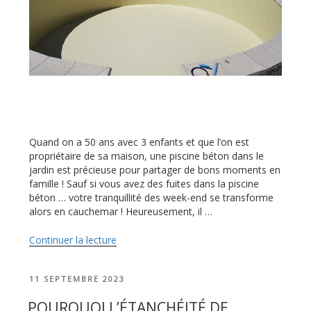
Quand on a 50 ans avec 3 enfants et que l’on est
propriétaire de sa maison, une piscine béton dans le
jardin est précieuse pour partager de bons moments en
famille ! Sauf si vous avez des fuites dans la piscine
béton … votre tranquillité des week-end se transforme
alors en cauchemar ! Heureusement, il …
Continuer la lecture
de
« Réparer
les
PUBLIÉ
11 SEPTEMBRE 2023
fuites
LE
de
POURQUOI L’ÉTANCHÉITÉ DE
piscine