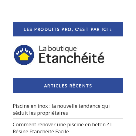
« Comment
réparer
une
piscine
remplie
LES PRODUITS PRO, C’EST PAR ICI ↓
avec
la
résine
époxy
Revetpool
? »
ARTICLES RÉCENTS
Piscine en inox : la nouvelle tendance qui
séduit les propriétaires
Comment rénover une piscine en béton ? I
Résine Etanchéité Facile