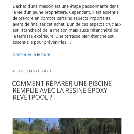
L’achat d’une maison est une étape passionnante dans
la vie d’un jeune propriétaire. Cependant, il est essentiel
de prendre en compte certains aspects importants
avant de finaliser cet achat. L’un de ces aspects cruciaux
est l’étanchéité de la maison mais aussi l’étanchéité de
la terrasse extérieure. Une terrasse bien étanche est
essentielle pour prévenir les …
Continuer la lecture
de
« Pourquoi
l’étanchéité
PUBLIÉ
4 SEPTEMBRE 2023
de
LE
terrasse
COMMENT RÉPARER UNE PISCINE
extérieure
REMPLIE AVEC LA RÉSINE ÉPOXY
est
REVETPOOL ?
importante
lors
d’achat
de
maison
? »