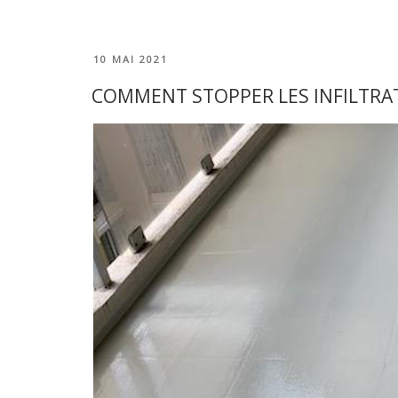
« Etanchéité
du
sous-
sol
PUBLIÉ
10 MAI 2021
:
LE
quel
COMMENT STOPPER LES INFILTRA
produit
PRO
pour
imperméabiliser
les
murs
? »