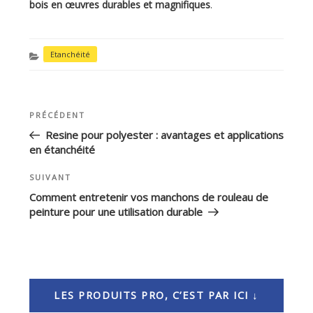
bois en œuvres durables et magnifiques
.
CATÉGORIES
Etanchéité
Article
PRÉCÉDENT
NAVIGATION
précédent
DE
Resine pour polyester : avantages et applications
en étanchéité
L’ARTICLE
Article
SUIVANT
suivant
Comment entretenir vos manchons de rouleau de
peinture pour une utilisation durable
LES PRODUITS PRO, C’EST PAR ICI ↓