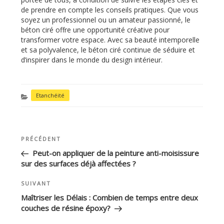
de prendre en compte les conseils pratiques. Que vous
soyez un professionnel ou un amateur passionné, le
béton ciré offre une opportunité créative pour
transformer votre espace. Avec sa beauté intemporelle
et sa polyvalence, le béton ciré continue de séduire et
d’inspirer dans le monde du design intérieur.
CATÉGORIES
Etanchéité
Article
PRÉCÉDENT
NAVIGATION
précédent
DE
Peut-on appliquer de la peinture anti-moisissure
sur des surfaces déjà affectées ?
L’ARTICLE
Article
SUIVANT
suivant
Maîtriser les Délais : Combien de temps entre deux
couches de résine époxy?