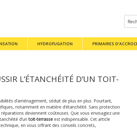
Reche
pour
:
NSATION
HYDROFUGATION
PRIMAIRES D’ACCRO
SSIR L’ÉTANCHÉITÉ D’UN TOIT-
ibilités d’aménagement, séduit de plus en plus. Pourtant,
ifiques, notamment en matière d’étanchéité. Sans protection
 les réparations deviennent coûteuses. Que vous envisagiez une
étanchéité d’un
toit-terrasse
est indispensable. Cet article
technique, en vous offrant des conseils concrets,