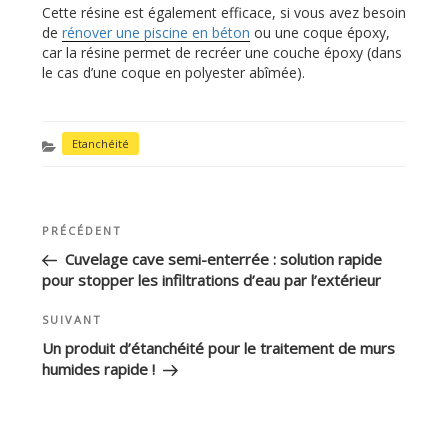
Cette résine est également efficace, si vous avez besoin
de
rénover une piscine en béton
ou une coque époxy,
car la résine permet de recréer une couche époxy (dans
le cas d’une coque en polyester abîmée).
CATÉGORIES
Etanchéité
Article
PRÉCÉDENT
NAVIGATION
précédent
DE
Cuvelage cave semi-enterrée : solution rapide
pour stopper les infiltrations d’eau par l’extérieur
L’ARTICLE
Article
SUIVANT
suivant
Un produit d’étanchéité pour le traitement de murs
humides rapide !